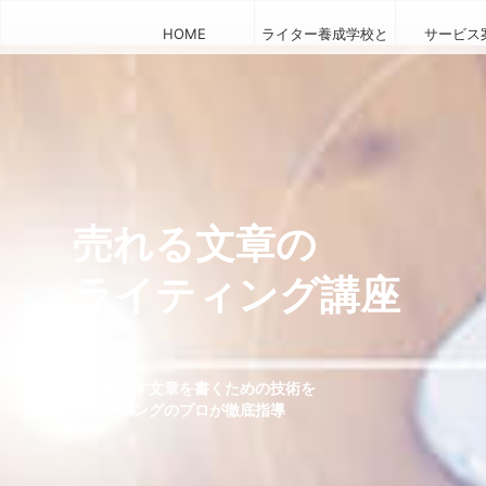
HOME
ライター養成学校と
サービス
は
売れる文章の
ライティング講座
人を動かす文章を書くための技術を
ライティングのプロが徹底指導