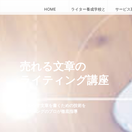
HOME
ライター養成学校と
サービス
は
売れる文章の
ライティング講座
人を動かす文章を書くための技術を
ライティングのプロが徹底指導