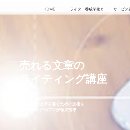
HOME
ライター養成学校と
サービス
は
売れる文章の
ライティング講座
人を動かす文章を書くための技術を
ライティングのプロが徹底指導