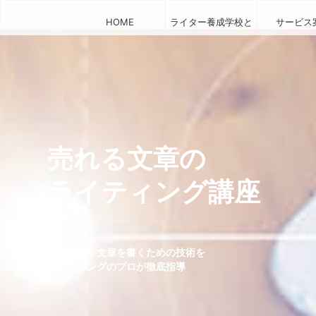
HOME
ライター養成学校と
サービス
は
売れる文章の
ライティング講座
人を動かす文章を書くための技術を
ライティングのプロが徹底指導