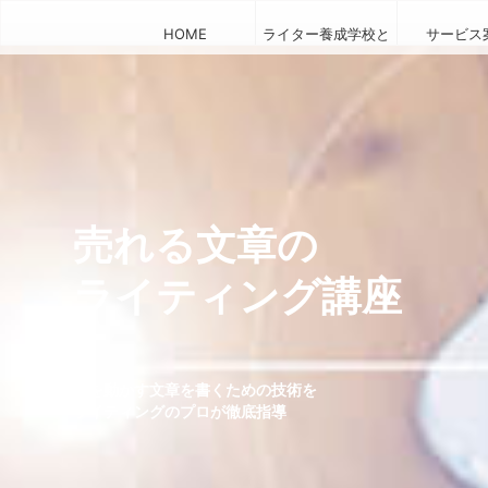
HOME
ライター養成学校と
サービス
は
売れる文章の
ライティング講座
人を動かす文章を書くための技術を
ライティングのプロが徹底指導